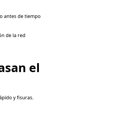
to antes de tiempo
ón de la red
asan el
pido y fisuras.
.