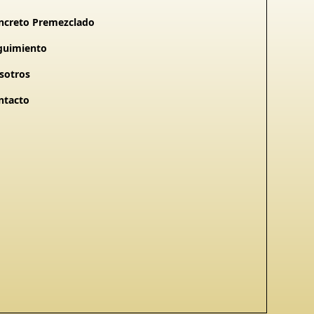
ncreto Premezclado
guimiento
sotros
ntacto