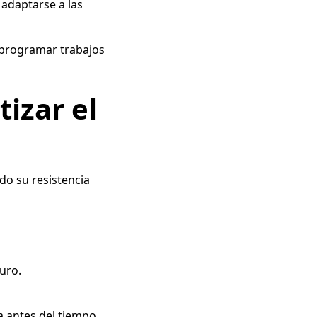
 adaptarse a las
a programar trabajos
izar el
do su resistencia
uro.
a antes del tiempo