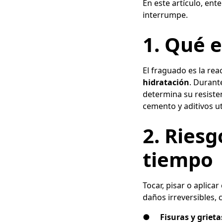
En este artículo, en
interrumpe.
1. Qué e
El fraguado es la re
hidratación
. Durant
determina su resiste
cemento y aditivos u
2. Riesg
tiempo
Tocar, pisar o aplic
daños irreversibles,
●
Fisuras y griet