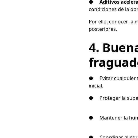
●
Aditivos aceler
condiciones de la obr
Por ello, conocer la 
posteriores.
4. Buena
fraguad
● Evitar cualquier t
inicial.
● Proteger la superf
● Mantener la humed
● Coordinar al equip