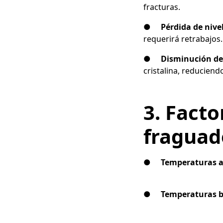
fracturas.
●
Pérdida de nive
requerirá retrabajos.
●
Disminución de 
cristalina, reduciend
3. Facto
fraguad
●
Temperaturas a
●
Temperaturas b