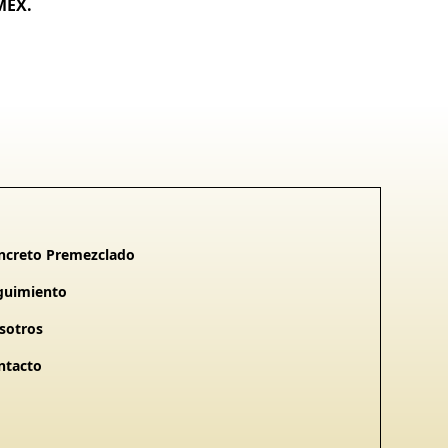
MEX.
ncreto Premezclado
guimiento
sotros
ntacto