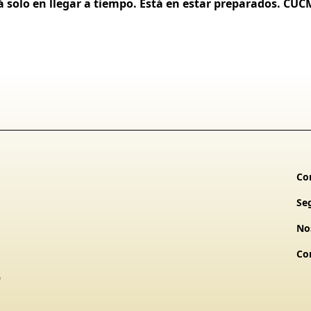
á solo en llegar a tiempo. Está en estar preparados. CUC
Co
Se
No
Co
0