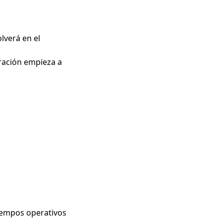
lverá en el
eración empieza a
iempos operativos