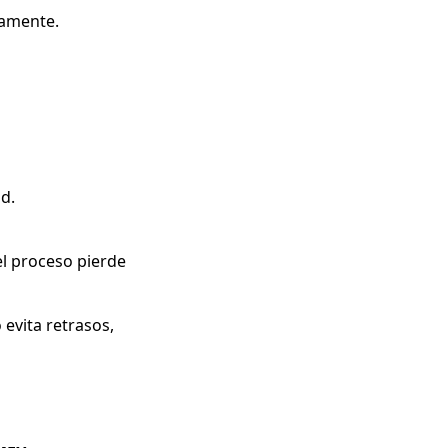
tamente.
d.
el proceso pierde
evita retrasos,