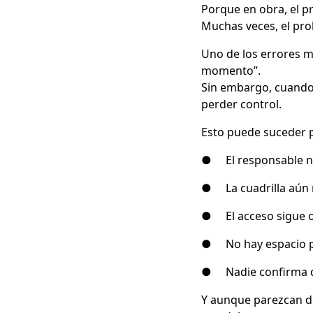
Porque en obra, el p
Muchas veces, el pro
Uno de los errores m
momento”.
Sin embargo, cuando l
perder control.
Esto puede suceder p
● El responsable no
● La cuadrilla aún 
● El acceso sigue 
● No hay espacio p
● Nadie confirma 
Y aunque parezcan de