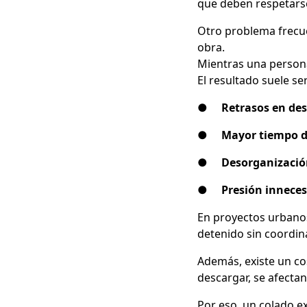
que deben respetarse
Otro problema frecue
obra.
Mientras una persona
El resultado suele ser
●
Retrasos en de
●
Mayor tiempo d
●
Desorganizació
●
Presión inneces
En proyectos urbanos
detenido sin coordin
Además, existe un c
descargar, se afecta
Por eso, un colado e